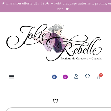
★ Livraison offerte dès 120€ – Petit craquage autorisé… promis, o
rien. ★
0