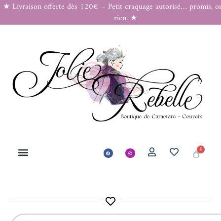
★ Livraison offerte dès 120€ – Petit craquage autorisé… promis, o
rien. ★
0